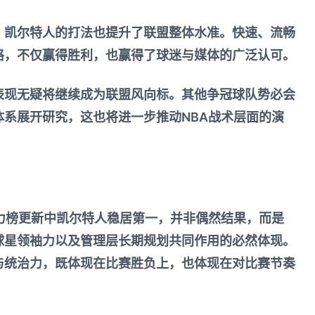
，凯尔特人的打法也提升了联盟整体水准。快速、流畅
格，不仅赢得胜利，也赢得了球迷与媒体的广泛认可。
表现无疑将继续成为联盟风向标。其他争冠球队势必会
体系展开研究，这也将进一步推动NBA战术层面的演
实力榜更新中凯尔特人稳居第一，并非偶然结果，而是
球星领袖力以及管理层长期规划共同作用的必然体现。
与统治力，既体现在比赛胜负上，也体现在对比赛节奏
。