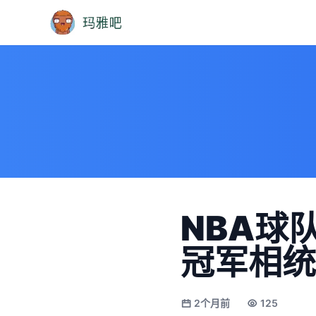
NBA球
冠军相统
2个月前
125