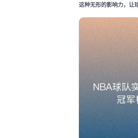
这种无形的影响力，让