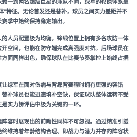
依赖一到两名超级巨星的球队不同，绿军的轮换体系呈
体”特征。无论首发还是替补，球员之间实力差距并不
长赛季中始终保持稳定输出。
人的人员配置极为均衡。锋线位置上拥有多名攻防一体
拉开空间，也能在防守端完成高强度对抗。后场球员在
性方面同样出色，确保球队在比赛节奏掌控上始终占据
度让绿军在面对伤病与背靠背赛程时拥有更强的容错
，替补球员也能迅速填补空缺，保证球队整体运转不受
正是实力榜评估中极为关键的一环。
建阵容时展现出的前瞻性同样不可忽视。通过精准引援
始终维持着年龄结构合理、即战力与潜力并存的阵容状