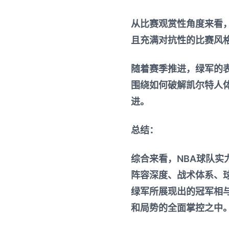
从比赛观赏性角度来看
且充满对抗性的比赛风
随着赛季推进，绿军的
围绕如何破解凯尔特人
进。
总结：
综合来看，NBA球队
阵容深度、战术体系、
绿军所展现出的冠军相
和局势的全面掌控之中