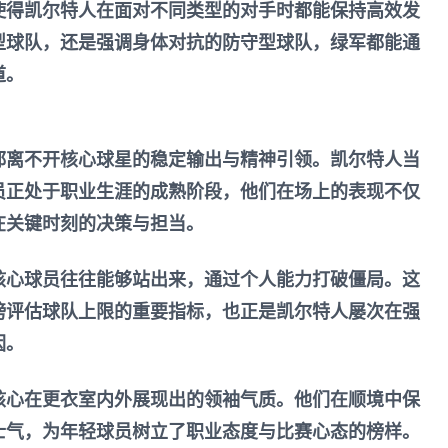
使得凯尔特人在面对不同类型的对手时都能保持高效发
型球队，还是强调身体对抗的防守型球队，绿军都能通
道。
都离不开核心球星的稳定输出与精神引领。凯尔特人当
员正处于职业生涯的成熟阶段，他们在场上的表现不仅
在关键时刻的决策与担当。
核心球员往往能够站出来，通过个人能力打破僵局。这
榜评估球队上限的重要指标，也正是凯尔特人屡次在强
因。
核心在更衣室内外展现出的领袖气质。他们在顺境中保
士气，为年轻球员树立了职业态度与比赛心态的榜样。