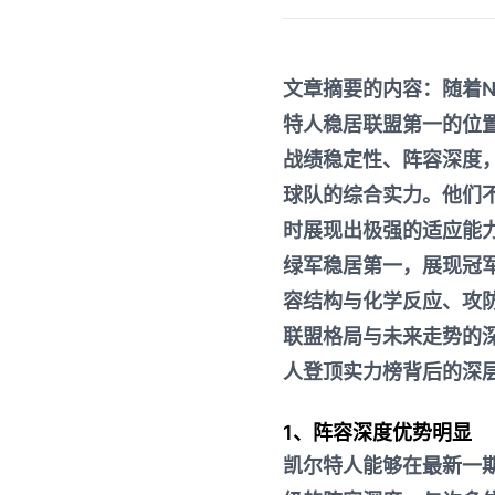
文章摘要的内容：随着N
特人稳居联盟第一的位
战绩稳定性、阵容深度
球队的综合实力。他们
时展现出极强的适应能力
绿军稳居第一，展现冠
容结构与化学反应、攻
联盟格局与未来走势的
人登顶实力榜背后的深
1、阵容深度优势明显
凯尔特人能够在最新一