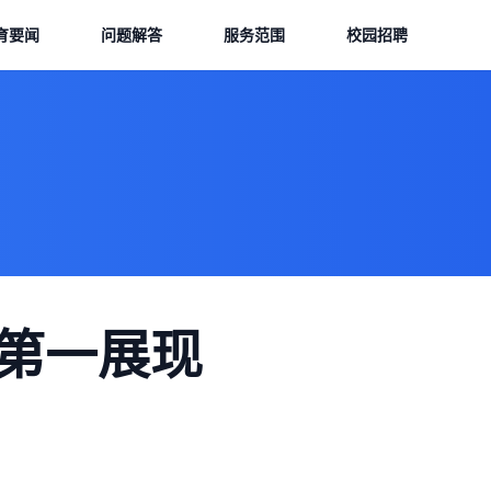
育要闻
问题解答
服务范围
校园招聘
居第一展现