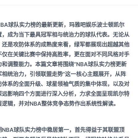
BA球队实力榜的最新更新，
玛雅吧娱乐
波士顿凯尔
置，成为当下最具冠军相与统治力的球队代表。无论从
，还是攻防体系的成熟度来看，绿军都展现出超越其他
不仅在关键比赛中保持高胜率，更在面对不同风格对手
和调整能力。本篇文章将围绕“NBA球队实力榜更新
军相统治力，引领联盟走势”这一核心主题展开，从阵
防体系的全面升级、球星领袖气质的集中体现，以及对
深远影响四个方面进行深入分析，力求全面呈现凯尔特
层逻辑，并对NBA整体竞争态势作出系统性解读。
期NBA球队实力榜中稳居第一，首先得益于其联盟顶