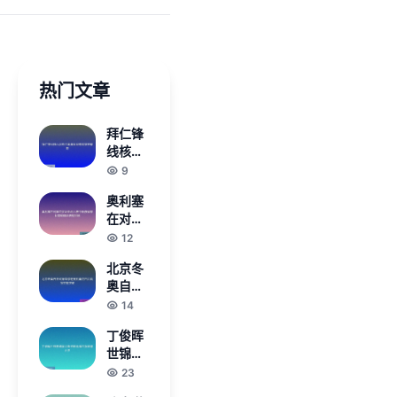
热门文章
拜仁锋
线核心
状态全
9
面爆发
奥利塞
迎来高
在对阵
效进球
克罗地
12
期
亚的比
北京冬
赛中斩
奥自由
获国家
式滑雪
14
队首球
惊艳亮
精彩表
丁俊晖
相勇夺
现回顾
世锦赛
四金两
遭霍金
23
银实现
斯逆转
突破