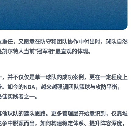
攻重任，又愿意在防守和团队协作中付出时，球队自然
凯尔特人当前“冠军相”最直观的体现。
一，并不仅仅是单一球队的成功案例，更在一定程度上
势。如今的NBA，越来越强调团队篮球与攻防平衡，
最佳实践者之一。
其他球队的建队思路。更多管理层开始意识到，仅靠堆
竞争中脱颖而出，如何构建稳定体系、提升阵容深度，