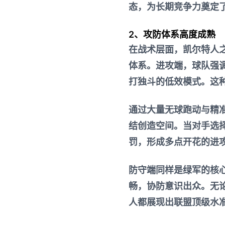
态，为长期竞争力奠定
2、攻防体系高度成熟
在战术层面，凯尔特人
体系。进攻端，球队强
打独斗的低效模式。这
通过大量无球跑动与精
结创造空间。当对手选
罚，形成多点开花的进
防守端同样是绿军的核
畅，协防意识出众。无
人都展现出联盟顶级水