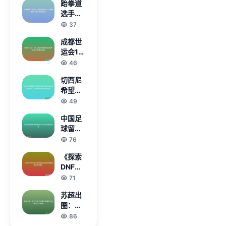
跆拳道
无缘四
选手孙
强遗憾
宏义力
37
止步
争东京
成都世
奥运会
运会13
入场券
岁小孩
46
坚持平
姐壁球
常心迎
切西尼
赛场挑
接挑战
希望斯
战自我
洛特放
49
学习与
弃执念
成长故
中国足
弗里克
事
球留洋
低估马
新赛季
76
竞整体
蓄力出
实力或
《探索
征迎接
酿苦果
DNF克
国际挑
最终局
雷发电
71
战
面堪忧
站新副
苏超出
本玩法
圈：探
与隐藏
讨足球
86
秘密全
文化背