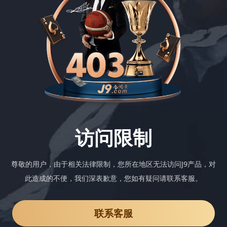
访问限制
尊敬的用户，由于相关法律限制，您所在地区无法访问J9产品，对
此造成的不便，我们深表歉意，您如有疑问请联系客服。
联系客服